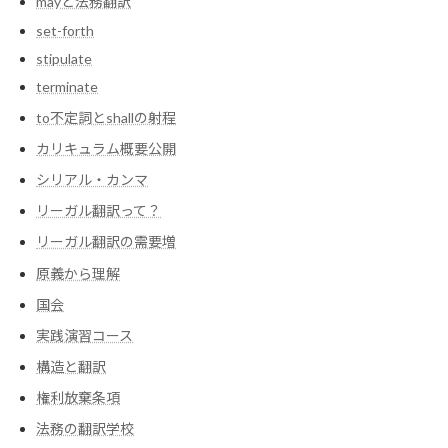
mayと法務翻訳
set-forth
stipulate
terminate
to不定詞とshallの射程
カリキュラム概要公開
シリアル・カンマ
リーガル翻訳って？
リーガル翻訳の需要増
原義から理解
国会
実践演習コース
構造と翻訳
権利放棄条項
法務の翻訳学校